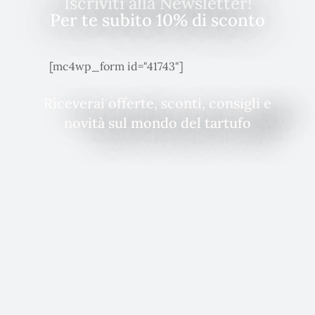
Iscriviti alla Newsletter!
Per te subito 10% di sconto
[mc4wp_form id="41743"]
Riceverai offerte, sconti, consigli e
novità sul mondo del tartufo