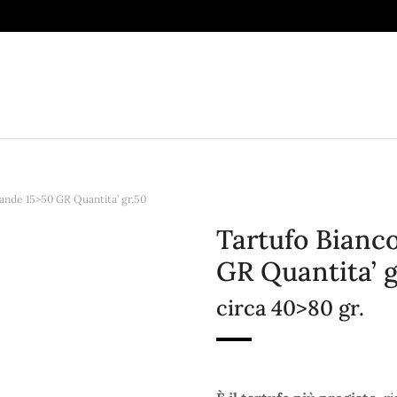
ande 15>50 GR Quantita’ gr.50
Tartufo Bianc
GR Quantita’ g
circa 40>80 gr.