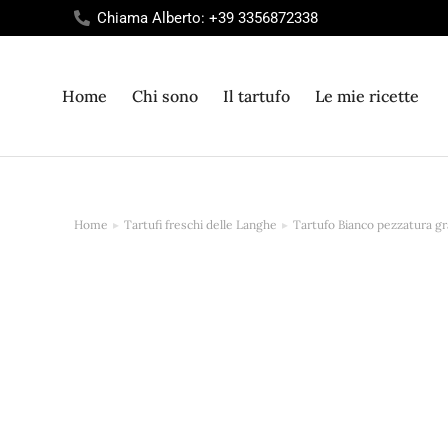
Chiama Alberto: +39 3356872338
Home
Chi sono
Il tartufo
Le mie ricette
Home
Tartufi freschi delle Langhe
Tartufo Bianco pezzatura gr
Tu sei qui: