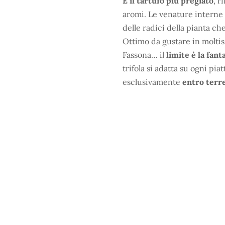
È il tartufo più pregiato
, r
aromi. Le venature interne
delle radici della pianta ch
Ottimo da gustare in moltiss
Fassona… il
limite è la fant
trifola si adatta su ogni pia
esclusivamente
entro terre