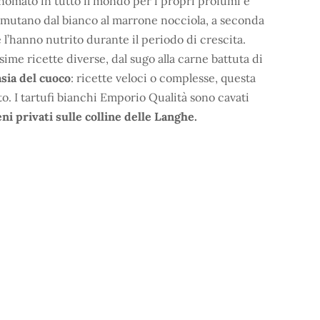
inomato in tutto il mondo per i propri profumi e
 mutano dal bianco al marrone nocciola, a seconda
e l’hanno nutrito durante il periodo di crescita.
ime ricette diverse, dal sugo alla carne battuta di
asia del cuoco
: ricette veloci o complesse, questa
tto. I tartufi bianchi Emporio Qualità sono cavati
ni privati sulle colline delle Langhe.