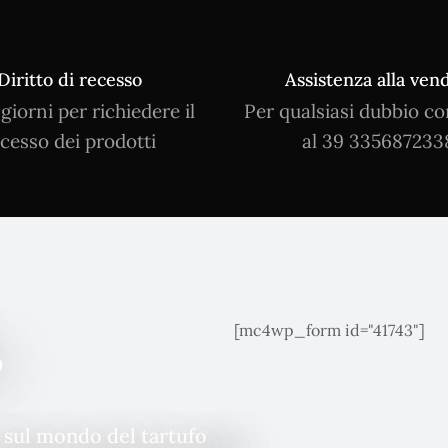
Diritto di recesso
Assistenza alla vend
 giorni per richiedere il
Per qualsiasi dubbio co
cesso dei prodotti
al 39 335687233
[mc4wp_form id="41743"]
o
à sul mondo del tartufo