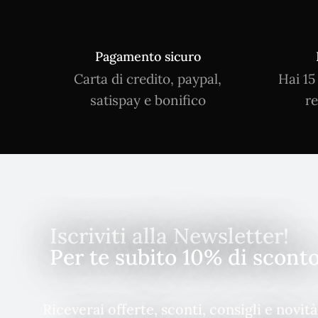
Pagamento sicuro
Carta di credito, paypal,
Hai 15
satispay e bonifico
re
Iscriviti alla Newsletter!
Per te subito 10% di scont
Riceverai offerte, sconti, consigli e novit