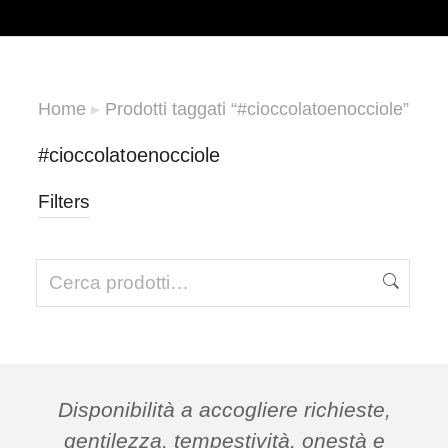
Home
Prodotti taggati “#cioccolatoenocciole”
Tu sei qui:
#cioccolatoenocciole
Filters
Disponibilità a accogliere richieste,
gentilezza, tempestività, onestà e