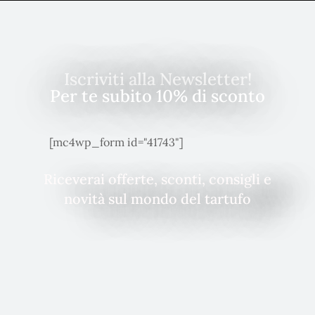
Iscriviti alla Newsletter!
Per te subito 10% di sconto
[mc4wp_form id="41743"]
Riceverai offerte, sconti, consigli e
novità sul mondo del tartufo