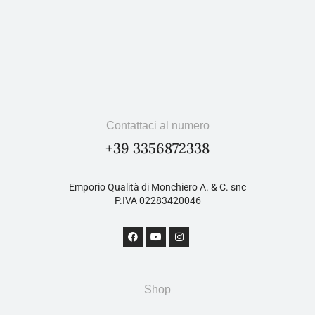
Contattaci al numero
+39 3356872338
Emporio Qualità di Monchiero A. & C. snc
P.IVA 02283420046
Shop