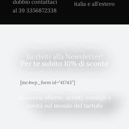
dubbio contattaci
italia e all'estero
al 39 3356872338
Iscriviti alla Newsletter!
Per te subito 10% di sconto
[mc4wp_form id="41743"]
Riceverai offerte, sconti, consigli e
novità sul mondo del tartufo