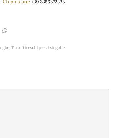
e!
Chiama ora:
+39 3356872338
anghe
,
Tartufi freschi pezzi singoli