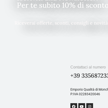
Per te subito 10% di scont
Riceverai offerte, sconti, consigli e novit
Contattaci al numero
+39 33568723
Emporio Qualità di Monch
P.IVA 02283420046