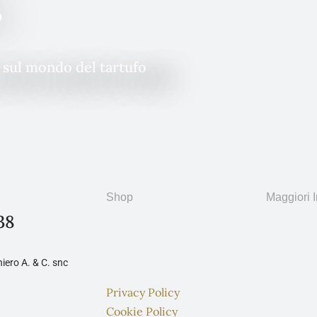
o
à sul mondo del tartufo
Shop
Maggiori I
38
iero A. & C. snc
Privacy Policy
Cookie Policy