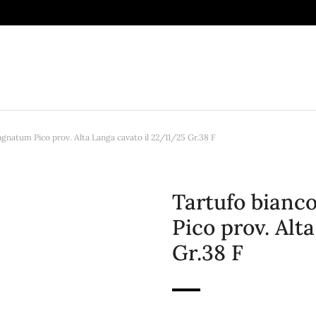
gnatum Pico prov. Alta Langa cavato il 22/11/25 Gr.38 F
Tartufo bianc
Pico prov. Alt
Gr.38 F