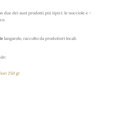
on due dei suoi prodotti più tipici: le nocciole e –
co.
le
langarolo, raccolto da produttori locali.
de:
fiori 250 gr