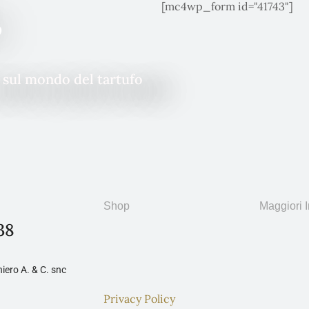
[mc4wp_form id="41743"]
o
à sul mondo del tartufo
Shop
Maggiori I
38
iero A. & C. snc
Privacy Policy