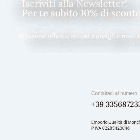
Iscriviti alla Newsletter!
Per te subito 10% di scont
Riceverai offerte, sconti, consigli e novit
Contattaci al numero
+39 33568723
Emporio Qualità di Monch
P.IVA 02283420046