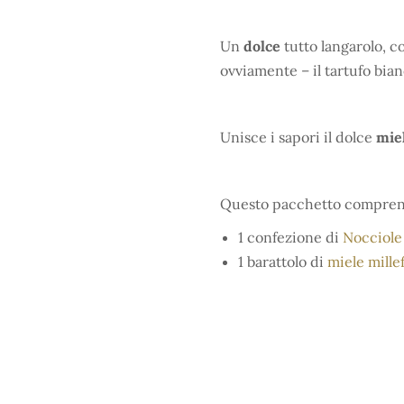
Un
dolce
tutto langarolo, c
ovviamente – il tartufo bian
Unisce i sapori il dolce
mie
Questo pacchetto compren
1 confezione di
Nocciole
1 barattolo di
miele mille