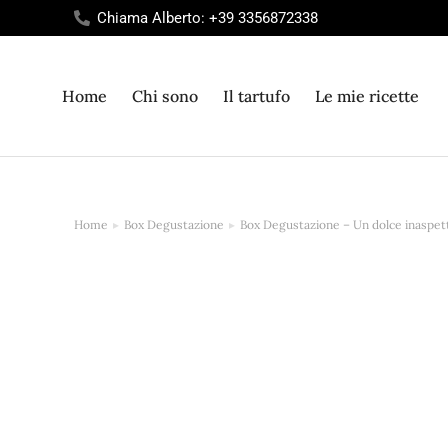
Chiama Alberto: +39 3356872338
Home
Chi sono
Il tartufo
Le mie ricette
Home
Box Degustazione
Box Degustazione – Un dolce inaspet
Tu sei qui: