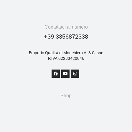
Contattaci al numero
+39 3356872338
Emporio Qualità di Monchiero A. & C. snc
P.IVA 02283420046
Shop